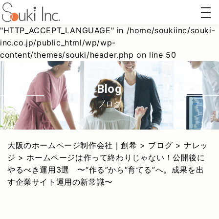
togg
Warning
: Undefined array key
navi
"HTTP_ACCEPT_LANGUAGE" in
/home/soukiinc/souki-
inc.co.jp/public_html/wp/wp-
content/themes/souki/header.php
on line
50
ホーム
AI対策
リステ
Webコ
ページ
(AIO/LLMO)
ィング
ンサル
制作
広告
ティン
グ
blog
ブログ
大阪のホームページ制作会社｜創希
>
ブログ
>
ナレッ
ジ
>
ホームページは作って終わりじゃない！公開後に
やるべき運用3選 〜“作る”から“育てる”へ。成果を出
す企業サイト運用の新常識〜