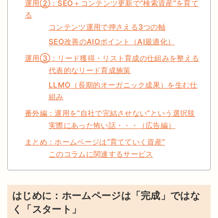
運用②：SEO＋コンテンツ更新で“検索資産”を育て
る
コンテンツ運用で押さえる3つの軸
SEO改善のAIOポイント（AI最適化）
運用③：リード獲得・リスト育成の仕組みを整える
代表的なリード育成施策
LLMO（長期的オーガニック成果）を生む仕
組み
番外編：運用を“自社で完結させない”という選択肢
実際にあった怖い話・・・（広告編）
まとめ：ホームページは“育てていく資産”
このコラムに関連するサービス
はじめに：ホームページは「完成」ではな
く「スタート」