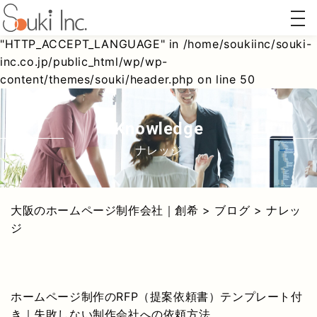
togg
Warning
: Undefined array key
navi
"HTTP_ACCEPT_LANGUAGE" in
/home/soukiinc/souki-
inc.co.jp/public_html/wp/wp-
content/themes/souki/header.php
on line
50
ホーム
AI対策
リステ
Webコ
ページ
(AIO/LLMO)
ィング
ンサル
制作
広告
ティン
グ
Knowledge
ナレッジ
大阪のホームページ制作会社｜創希
>
ブログ
>
ナレッ
ジ
ホームページ制作のRFP（提案依頼書）テンプレート付
き｜失敗しない制作会社への依頼方法