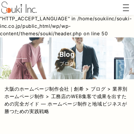
togg
Warning
: Undefined array key
navi
"HTTP_ACCEPT_LANGUAGE" in
/home/soukiinc/souki-
inc.co.jp/public_html/wp/wp-
content/themes/souki/header.php
on line
50
ホーム
AI対策
リステ
Webコ
ページ
(AIO/LLMO)
ィング
ンサル
制作
広告
ティン
グ
blog
ブログ
大阪のホームページ制作会社｜創希
>
ブログ
>
業界別
ホームページ制作
>
工務店のWEB集客で成果を出すた
めの完全ガイド ― ホームページ制作と地域ビジネスが
勝つための実践戦略