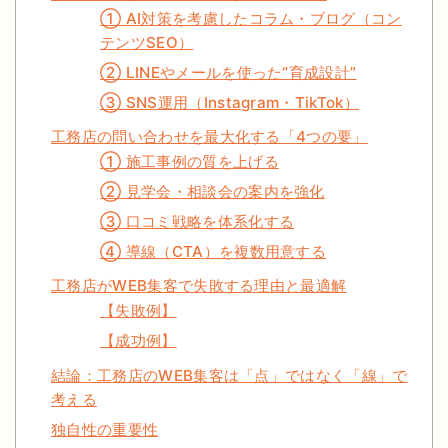
① AI対策を考慮したコラム・ブログ（コン
テンツSEO）
② LINEやメールを使った“育成設計”
③ SNS運用（Instagram・TikTok）
工務店の問い合わせを最大化する「4つの要」
① 施工事例の質を上げる
② 見学会・相談会の案内を強化
③ 口コミ戦略を体系化する
④ 導線（CTA）を複数用意する
工務店がWEB集客で失敗する理由と最適解
【失敗例】
【成功例】
結論：工務店のWEB集客は「点」ではなく「線」で
考える
独自性の重要性