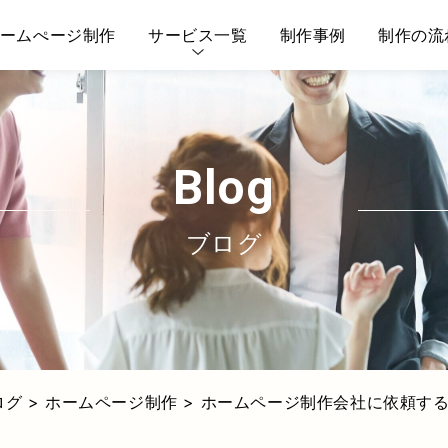
ームぺージ制作
サービス一覧
制作事例
制作の流
AGE" in
/home/soukiinc/souki-inc.co.jp/public_html/wp
AI対策(AIO/LLMO)
リスティング広告
blog
ブログ
ログ
>
ホームページ制作
>
ホームページ制作会社に依頼す