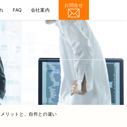
お問合せ
れ
FAQ
会社案内
/wp-content/themes/souki/header.php
on line
50
Webコンサルティング
るメリットと、自作との違い