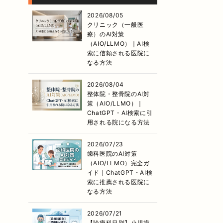
2026/08/05
クリニック（一般医
療）のAI対策
（AIO/LLMO）｜AI検
索に信頼される医院に
なる方法
2026/08/04
整体院・整骨院のAI対
策（AIO/LLMO）｜
ChatGPT・AI検索に引
用される院になる方法
2026/07/23
歯科医院のAI対策
（AIO/LLMO）完全ガ
イド｜ChatGPT・AI検
索に推薦される医院に
なる方法
2026/07/21
【診療科目別】小児歯