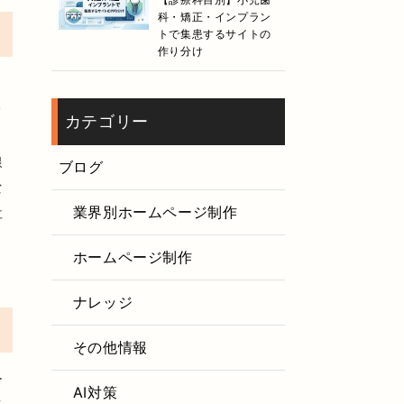
科・矯正・インプラン
トで集患するサイトの
作り分け
り
ォ
カテゴリー
線
ブログ
な
業界別ホームページ制作
社
ホームページ制作
ナレッジ
その他情報
ー
AI対策