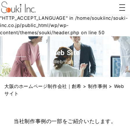
togg
Warning
: Undefined array key
navi
"HTTP_ACCEPT_LANGUAGE" in
/home/soukiinc/souki-
inc.co.jp/public_html/wp/wp-
content/themes/souki/header.php
on line
50
ホーム
AI対策
リステ
Webコ
ページ
(AIO/LLMO)
ィング
ンサル
制作
広告
ティン
グ
Web Site
Webサイト
大阪のホームページ制作会社｜創希
>
制作事例
>
Web
サイト
当社制作事例の一部をご紹介いたします。