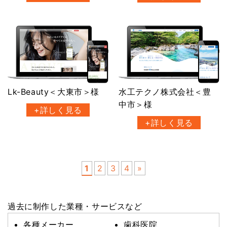
Lk-Beauty＜大東市＞様
水工テクノ株式会社＜豊
中市＞様
+詳しく見る
+詳しく見る
1
2
3
4
»
過去に制作した業種・サービスなど
各種メーカー
歯科医院