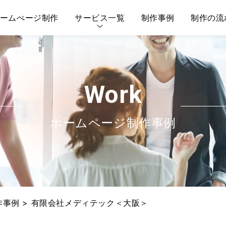
ームぺージ制作
サービス一覧
制作事例
制作の流
AGE" in
/home/soukiinc/souki-inc.co.jp/public_html/wp
AI対策(AIO/LLMO)
リスティング広告
Work
ホームページ制作事例
作事例
>
有限会社メディテック＜大阪＞