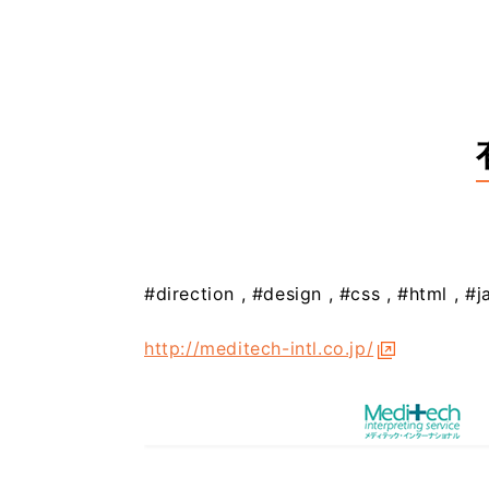
#direction
#design
#css
#html
#j
http://meditech-intl.co.jp/