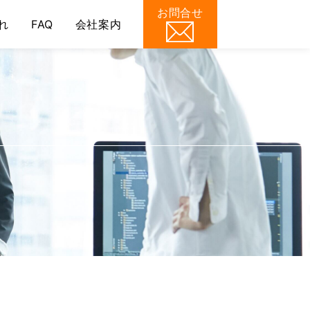
お問合せ
れ
FAQ
会社案内
/wp-content/themes/souki/header.php
on line
50
Webコンサルティング