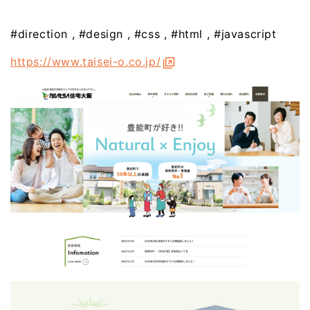
#direction
#design
#css
#html
#javascript
https://www.taisei-o.co.jp/