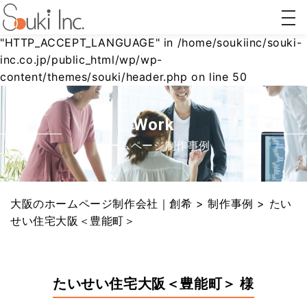
togg
Warning
: Undefined array key
navi
"HTTP_ACCEPT_LANGUAGE" in
/home/soukiinc/souki-
inc.co.jp/public_html/wp/wp-
content/themes/souki/header.php
on line
50
ホーム
AI対策
リステ
Webコ
ページ
(AIO/LLMO)
ィング
ンサル
制作
広告
ティン
グ
Work
ホームページ制作事例
大阪のホームページ制作会社｜創希
>
制作事例
>
たい
せい住宅大阪＜豊能町＞
たいせい住宅大阪＜豊能町＞ 様