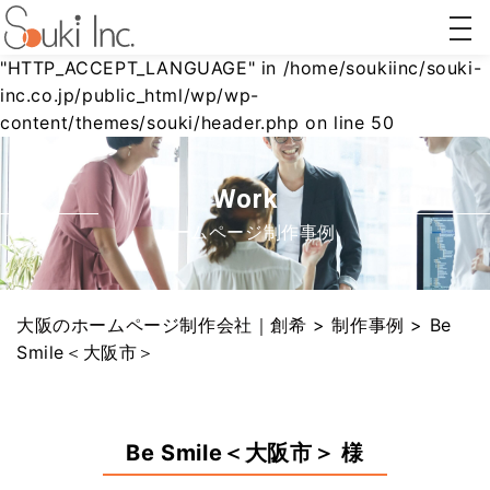
togg
Warning
: Undefined array key
navi
"HTTP_ACCEPT_LANGUAGE" in
/home/soukiinc/souki-
inc.co.jp/public_html/wp/wp-
content/themes/souki/header.php
on line
50
ホーム
AI対策
リステ
Webコ
ページ
(AIO/LLMO)
ィング
ンサル
制作
広告
ティン
グ
Work
ホームページ制作事例
大阪のホームページ制作会社｜創希
>
制作事例
>
Be
Smile＜大阪市＞
Be Smile＜大阪市＞ 様