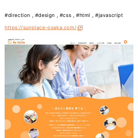
#direction
#design
#css
#html
#javascript
https://sunplace-osaka.com/