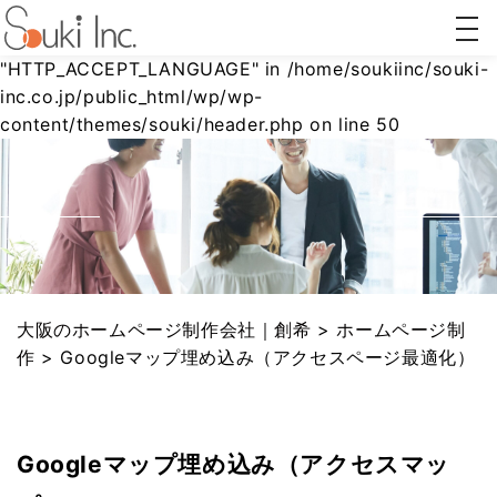
togg
Warning
: Undefined array key
navi
"HTTP_ACCEPT_LANGUAGE" in
/home/soukiinc/souki-
inc.co.jp/public_html/wp/wp-
content/themes/souki/header.php
on line
50
ホーム
AI対策
リステ
Webコ
ページ
(AIO/LLMO)
ィング
ンサル
制作
広告
ティン
グ
大阪のホームページ制作会社｜創希
>
ホームページ制
作
>
Googleマップ埋め込み（アクセスページ最適化）
Googleマップ埋め込み（アクセスマッ