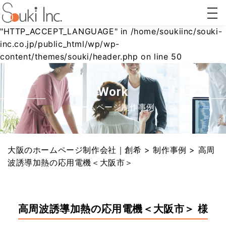
togg
Warning
: Undefined array key
navi
"HTTP_ACCEPT_LANGUAGE" in
/home/soukiinc/souki-
inc.co.jp/public_html/wp/wp-
content/themes/souki/header.php
on line
50
ホーム
AI対策
リステ
Webコ
ページ
(AIO/LLMO)
ィング
ンサル
制作
広告
ティン
グ
Work
ホームページ制作事例
大阪のホームページ制作会社｜創希
>
制作事例
>
高周
波誘導加熱の応用電機＜大阪市＞
高周波誘導加熱の応用電機＜大阪市＞ 様