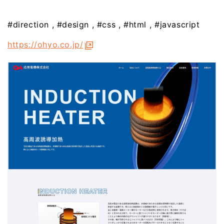
#direction
#design
#css
#html
#javascript
https://ohyo.co.jp/