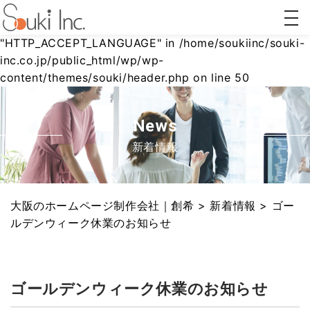
togg
Warning
: Undefined array key
navi
"HTTP_ACCEPT_LANGUAGE" in
/home/soukiinc/souki-
inc.co.jp/public_html/wp/wp-
content/themes/souki/header.php
on line
50
ホーム
AI対策
リステ
Webコ
ページ
(AIO/LLMO)
ィング
ンサル
制作
広告
ティン
グ
news
新着情報
大阪のホームページ制作会社｜創希
>
新着情報
>
ゴー
ルデンウィーク休業のお知らせ
ゴールデンウィーク休業のお知らせ