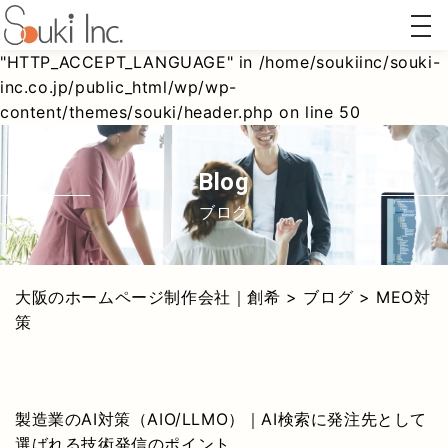
togg
Warning
: Undefined array key
navi
"HTTP_ACCEPT_LANGUAGE" in
/home/soukiinc/souki-
inc.co.jp/public_html/wp/wp-
content/themes/souki/header.php
on line
50
ホーム
AI対策
リステ
Webコ
ページ
(AIO/LLMO)
ィング
ンサル
制作
広告
ティン
グ
blog
ブログ
大阪のホームページ制作会社｜創希
>
ブログ
>
MEO対
策
製造業のAI対策（AIO/LLMO）｜AI検索に発注先として
選ばれる技術発信のポイント